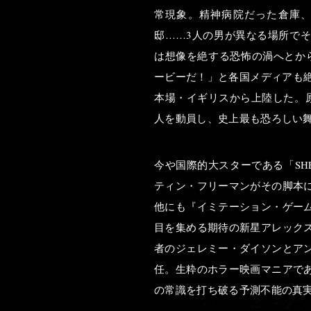
常現象。精神病院だった倉庫
邸……3人の男が異なる場所で
は想像を絶する恐怖の渦へとか
ービーだ！」と各国メディアも絶
本場・イギリスから上陸した。原
人を動員し、史上最も恐ろしい
今や国際的大スターである「SH
ティン・フリーマンがその脚本
他にも『イミテーション・ゲー
目を集める期待の新星アレック
者のジェレミー・ダイソンとア
任。生粋のホラー映画マニアで
の常識を打ち破る予測不能の真