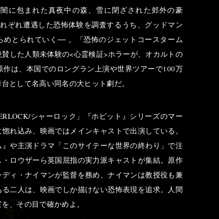
、闇に包まれた真夜中の森、雪に閉ざされた郊外の豪
それぞれ遭遇した恐怖体験を調査するうち、グッドマン
らめとられていく
──
。「恐怖のジェットコースターム
賛した人類未体験の<心霊検証>ホラーが、オカルトの
作は、本国でのロングラン上演や世界ツアーで100万
舞台として名高い同名の大ヒット劇だ。
ERLOCK/シャーロック」『ホビット』シリーズのマー
に惚れ込み、映画ではメインキャストで出演している。
ム』や主演ドラマ「このサイテーな世界の終わり」で注
ス・ロウザーら英国屈指の実力派キャストが集結。原作
ンディ・ナイマンが監督を務め、ナイマンは教授役も兼
ある二人は、映画でしか描けない恐怖表現を追求。人間
実を、その目で確かめよ。