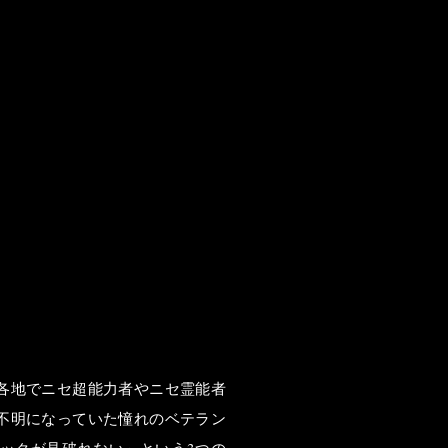
各地でニセ超能力者やニセ霊能者
不明になっていた憧れのベテラン
ックが見破れない」という3つの