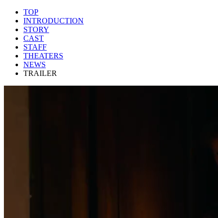
TOP
INTRODUCTION
STORY
CAST
STAFF
THEATERS
NEWS
TRAILER